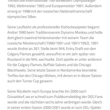
Trefilov drei internationale Titel vorweisen: Olympiasieger
1992, Weltmeister 1993 und Europameister 1991. Außerdem
errang er 1998 mit der russischen Nationalmannschaft
olympisches Silber.
Seine Laufbahn als professioneller Eishockeyspieler begann
Andrei 1990 beim Traditionsverein Dynamo Moskau und holte
dort gleich zweimal hintereinander mit seinem Team die
russische Meisterschaft (1990/1991 und 1991/1992). 1991
wurde Andrei an 261. Stelle beim NHL Entry Draft von den
Calgary Flames gewählt, woraufhin er ein Jahr später von
Russland in die NHL wechselte. Dort spielte er unter anderem
für die Calgary Flames, Buffalo Sabres und die Chicago
Blackhawks. Seine letzte Saison in Nordamerika beendete
Trefilov bei den Chicago Wolves, mit denen er in dieser Saison
auch den Turner Cup gewann.
Seine Rückkehr nach Europa brachte ihn 2000 nach
Düsseldorf, wo er schnell zum Publikumsliebling der DEG Fans
wurde und die nächsten sechs Jahre verbringen würde. Gleich
in seiner ersten Saison 2000/2001 wurde er zum DEL-Spieler